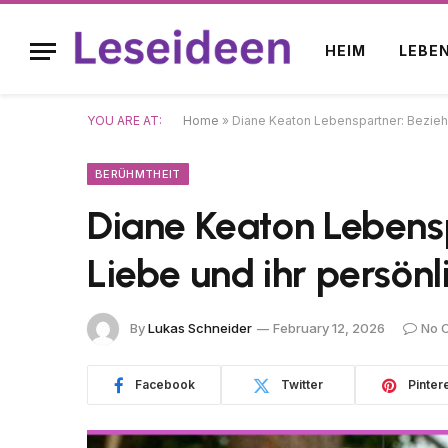
HEIM
LEBE
YOU ARE AT:
Home
»
Diane Keaton Lebenspartner: Bezieh
BERÜHMTHEIT
Diane Keaton Lebens
Liebe und ihr persön
By
Lukas Schneider
February 12, 2026
No 
Facebook
Twitter
Pinter