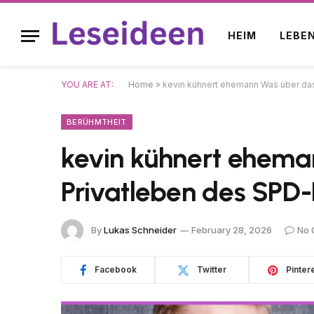
HEIM
LEBE
YOU ARE AT:
Home
»
kevin kühnert ehemann Was über das 
BERÜHMTHEIT
kevin kühnert ehema
Privatleben des SPD-P
By
Lukas Schneider
February 28, 2026
No 
Facebook
Twitter
Pinter