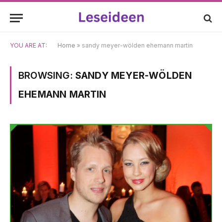
YOU ARE AT:
Home
»
sandy meyer-wölden ehemann martin
BROWSING:
SANDY MEYER-WÖLDEN
EHEMANN MARTIN