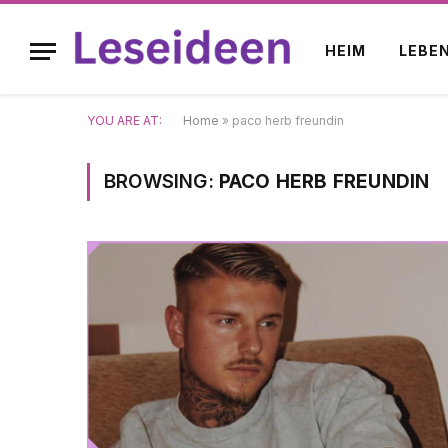
HEIM
LEBE
YOU ARE AT:
Home
»
paco herb freundin
BROWSING:
PACO HERB FREUNDIN